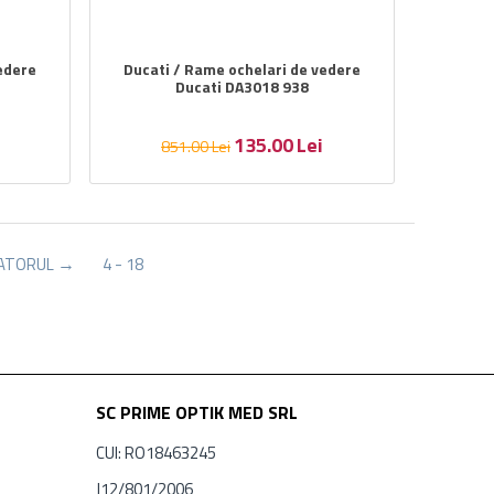
edere
Ducati / Rame ochelari de vedere
Ducati DA3018 938
135.00
Lei
851.00
Lei
ATORUL
4 - 18
SC PRIME OPTIK MED SRL
CUI: RO18463245
J12/801/2006