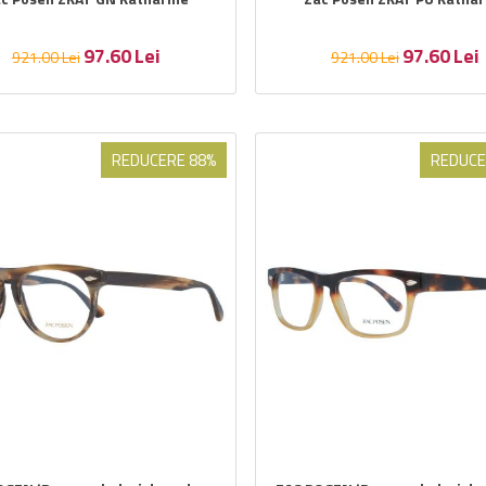
97.60
Lei
97.60
Lei
921.00
Lei
921.00
Lei
REDUCERE 88%
REDUCE