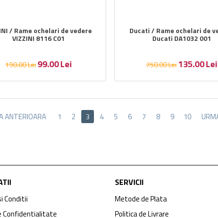
INI / Rame ochelari de vedere
Ducati / Rame ochelari de v
VIZZINI 8116 C01
Ducati DA1032 001
99.00
Lei
135.00
Lei
190.00
Lei
750.00
Lei
NA ANTERIOARA
1
2
4
5
6
7
8
9
10
URM
3
TII
SERVICII
i Conditii
Metode de Plata
e Confidentialitate
Politica de Livrare