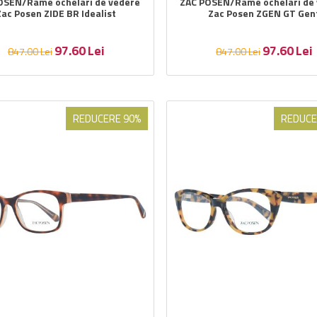
OSEN/Rame ochelari de vedere
ZAC POSEN/Rame ochelari de
Zac Posen ZIDE BR Idealist
Zac Posen ZGEN GT Gen
97.60
Lei
97.60
Lei
847.00
Lei
847.00
Lei
REDUCERE 90%
REDUCE