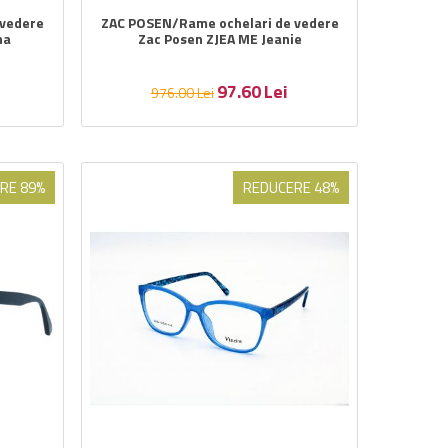
 vedere
ZAC POSEN/Rame ochelari de vedere
na
Zac Posen ZJEA ME Jeanie
97.60
Lei
976.00
Lei
RE 89%
REDUCERE 48%