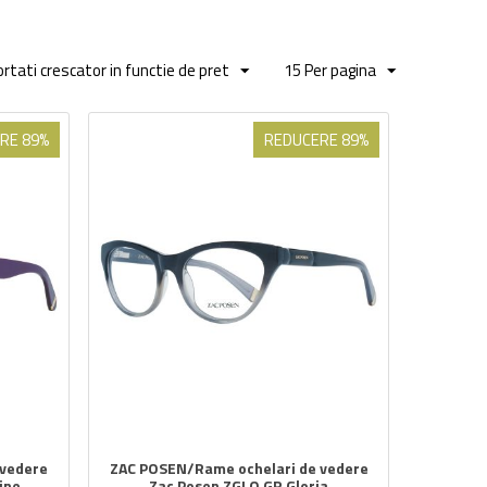
rtati crescator in functie de pret
15 Per pagina
RE 89%
REDUCERE 89%
 vedere
ZAC POSEN/Rame ochelari de vedere
ine
Zac Posen ZGLO GR Gloria