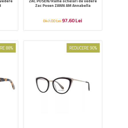
 vedere
ZAC POSEN/Rame ochelari de vedere
t
Zac Posen ZANN AM Annabella
97.60
Lei
847.00
Lei
RE 88%
REDUCERE 90%