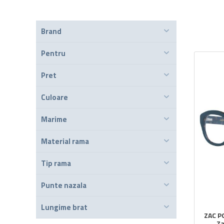
Brand
Pentru
Pret
Culoare
Marime
Material rama
Tip rama
Punte nazala
Lungime brat
ZAC P
Za