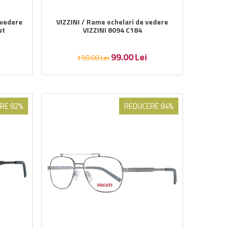
 vedere
VIZZINI / Rame ochelari de vedere
st
VIZZINI 8094 C184
99.00
Lei
190.00
Lei
RE 82%
REDUCERE 84%