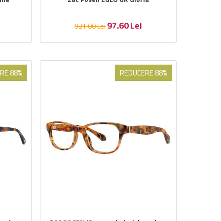
97.60
Lei
921.00
Lei
RE 88%
REDUCERE 88%