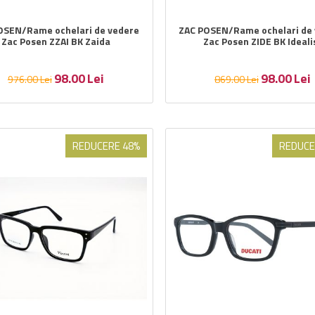
OSEN/Rame ochelari de vedere
ZAC POSEN/Rame ochelari de
Zac Posen ZZAI BK Zaida
Zac Posen ZIDE BK Ideali
98.00
Lei
98.00
Lei
976.00
Lei
869.00
Lei
REDUCERE 48%
REDUCE