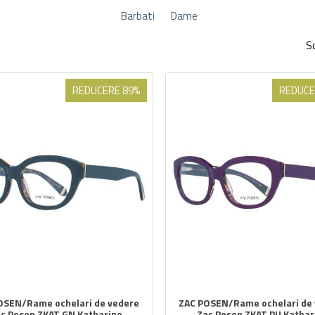
Barbati
Dame
So
REDUCERE 89%
REDUCE
OSEN/Rame ochelari de vedere
ZAC POSEN/Rame ochelari de
c Posen ZKAT GN Katharine
Zac Posen ZKAT PU Kathar