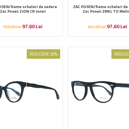
OSEN/Rame ochelari de vedere
ZAC POSEN/Rame ochelari de
Zac Posen ZJON CR Jonet
Zac Posen ZMEL TO Meli
97.60
Lei
97.60
Lei
955.00
Lei
847.00
Lei
REDUCERE 90%
REDUCE