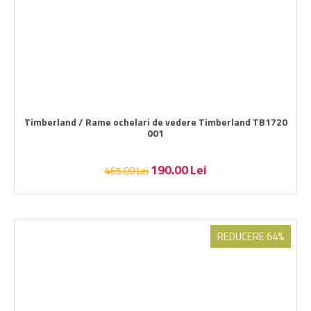
Timberland / Rame ochelari de vedere Timberland TB1720
001
190.00
Lei
465.00
Lei
REDUCERE 64%