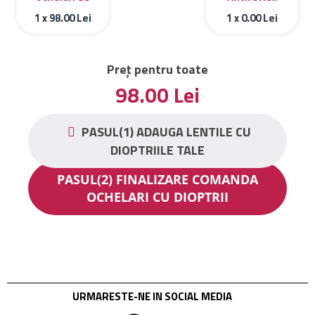
vedere Zac Posen
1 x
98.00
Lei
1 x
0.00
Lei
ZIDE BK Idealist
Preț pentru toate
98.00
Lei
PASUL(1) ADAUGA LENTILE CU
DIOPTRIILE TALE
PASUL(2) FINALIZARE COMANDA
OCHELARI CU DIOPTRII
URMARESTE-NE IN SOCIAL MEDIA