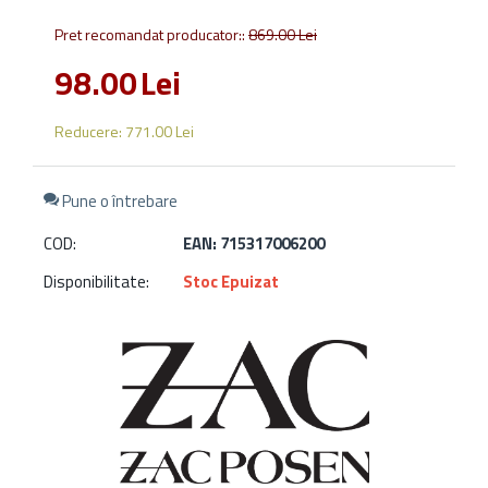
Pret recomandat producator::
869.00
Lei
98.00
Lei
Reducere:
771.00
Lei
Pune o întrebare
COD:
EAN: 715317006200
Disponibilitate:
Stoc Epuizat