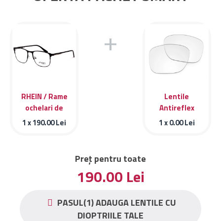
+
RHEIN / Rame
Lentile
ochelari de
Antireflex
vedere RHEIN
1 x
190.00
Lei
1 x
0.00
Lei
SILVER 22178c1
Preț pentru toate
190.00
Lei
PASUL(1) ADAUGA LENTILE CU
DIOPTRIILE TALE