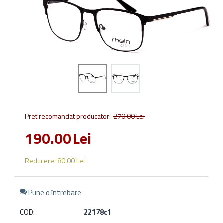
Pret recomandat producator::
270.00
Lei
190.00
Lei
Reducere:
80.00
Lei
Pune o întrebare
COD:
22178c1