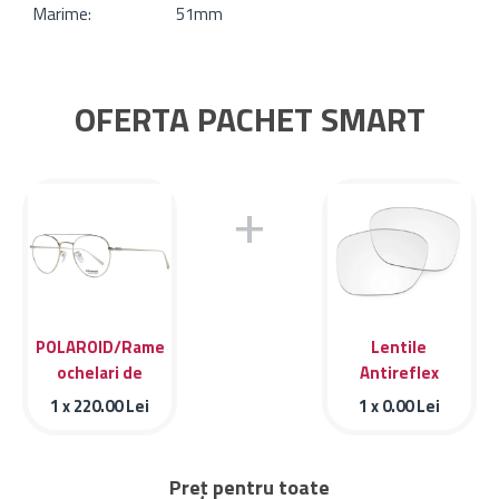
Marime:
51mm
OFERTA PACHET SMART
+
POLAROID/Rame
Lentile
ochelari de
Antireflex
vedere Polaroid
1 x
220.00
Lei
1 x
0.00
Lei
PLD D383/G J5G
Preț pentru toate