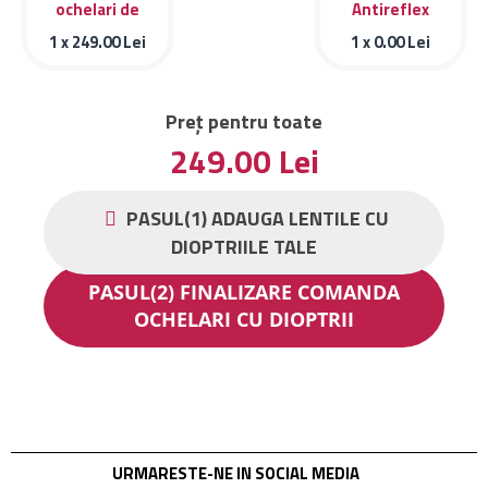
ochelari de
Antireflex
vedere GUESS
1 x
249.00
Lei
1 x
0.00
Lei
GU2615-092.
Preț pentru toate
249.00
Lei
PASUL(1) ADAUGA LENTILE CU
DIOPTRIILE TALE
PASUL(2) FINALIZARE COMANDA
OCHELARI CU DIOPTRII
URMARESTE-NE IN SOCIAL MEDIA