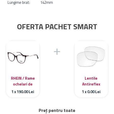
Lungime brat:
142mm
OFERTA PACHET SMART
+
RHEIN / Rame
Lentile
ochelari de
Antireflex
vedere RHEIN
1 x
190.00
Lei
1 x
0.00
Lei
SILVER 22213c3
Preț pentru toate