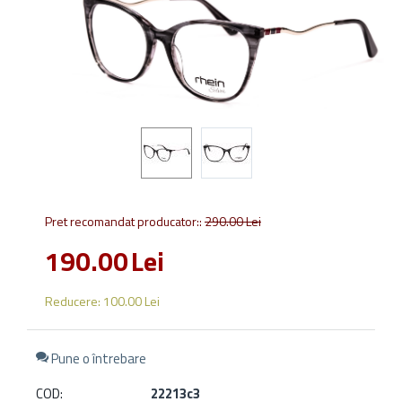
Pret recomandat producator::
290.00
Lei
190.00
Lei
Reducere:
100.00
Lei
Pune o întrebare
COD:
22213c3