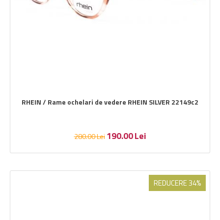
RHEIN / Rame ochelari de vedere RHEIN SILVER 22149c2
190.00
Lei
280.00
Lei
REDUCERE 34%