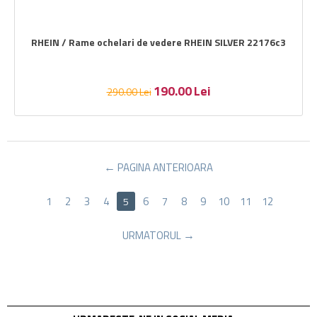
RHEIN / Rame ochelari de vedere RHEIN SILVER 22176c3
190.00
Lei
290.00
Lei
PAGINA ANTERIOARA
1
2
3
4
6
7
8
9
10
11
12
5
URMATORUL