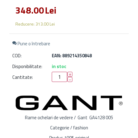
348.00
Lei
Reducere:
313.00
Lei
Pune o întrebare
COD:
EAN: 889214350848
Disponibilitate:
in stoc
+
Cantitate:
−
Rame ochelari de vedere / Gant GA4128 005
Categorie / fashion
Produs 100% original