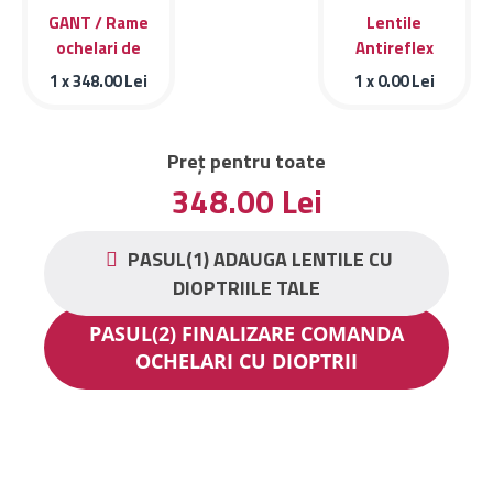
GANT / Rame
Lentile
ochelari de
Antireflex
vedere Gant
1 x
348.00
Lei
1 x
0.00
Lei
GA4128 005
Preț pentru toate
348.00
Lei
PASUL(1) ADAUGA LENTILE CU
DIOPTRIILE TALE
PASUL(2) FINALIZARE COMANDA
OCHELARI CU DIOPTRII