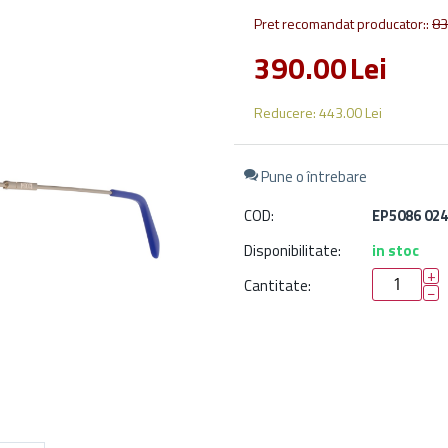
Pret recomandat producator::
83
390.00
Lei
Reducere:
443.00
Lei
Pune o întrebare
COD:
EP5086 024
Disponibilitate:
in stoc
+
Cantitate:
−