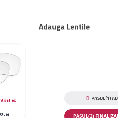
Adauga Lentile
PASUL(1) AD
ntireflex
00
Lei
PASUL(2) FINALIZ