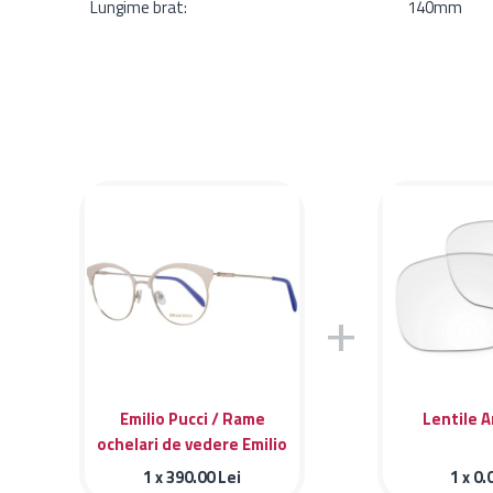
Lungime brat:
140mm
+
Emilio Pucci / Rame
Lentile A
ochelari de vedere Emilio
Pucci EP5086 024
1 x
390.00
Lei
1 x
0.