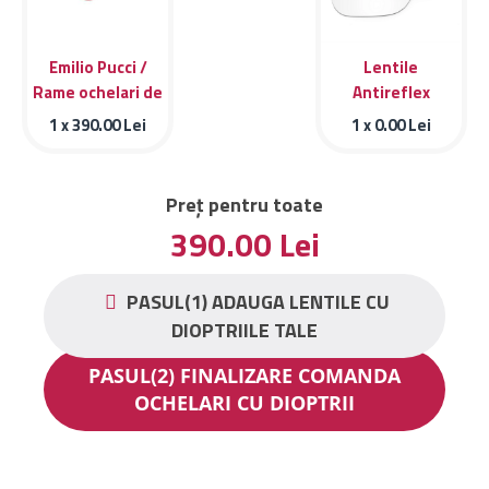
Emilio Pucci /
Lentile
Rame ochelari de
Antireflex
vedere Emilio
1 x
390.00
Lei
1 x
0.00
Lei
Pucci EP5076 074
Preț pentru toate
390.00
Lei
PASUL(1) ADAUGA LENTILE CU
DIOPTRIILE TALE
PASUL(2) FINALIZARE COMANDA
OCHELARI CU DIOPTRII