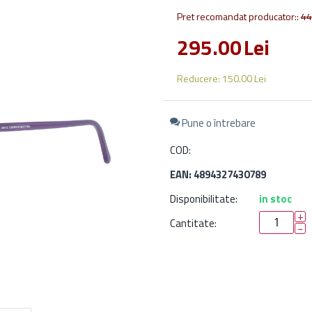
Pret recomandat producator::
44
295.00
Lei
Reducere:
150.00
Lei
Pune o întrebare
COD:
EAN: 4894327430789
Disponibilitate:
in stoc
+
Cantitate:
−