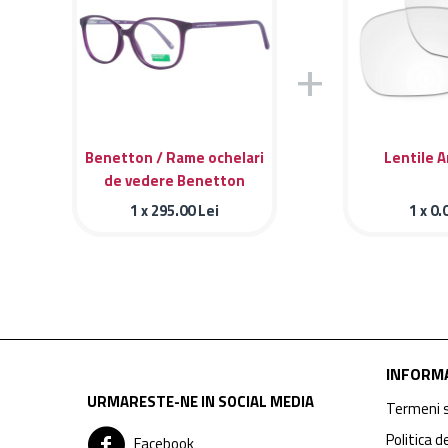
+
Benetton / Rame ochelari
Lentile A
de vedere Benetton
BEO1031 700
1 x
295.00
Lei
1 x
0.
INFORMA
URMARESTE-NE IN SOCIAL MEDIA
Termeni s
Politica d
Facebook