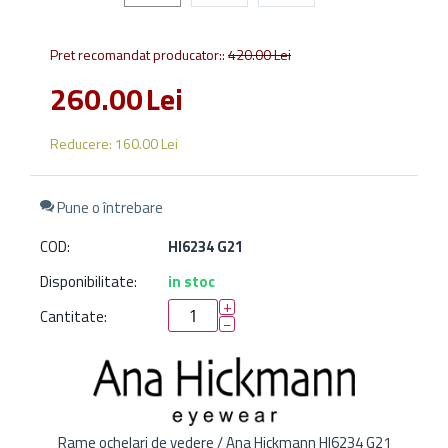
Pret recomandat producator::
420.00
Lei
260.00
Lei
Reducere:
160.00
Lei
Pune o întrebare
COD:
HI6234 G21
Disponibilitate:
in stoc
+
Cantitate:
−
Rame ochelari de vedere / Ana Hickmann HI6234 G21