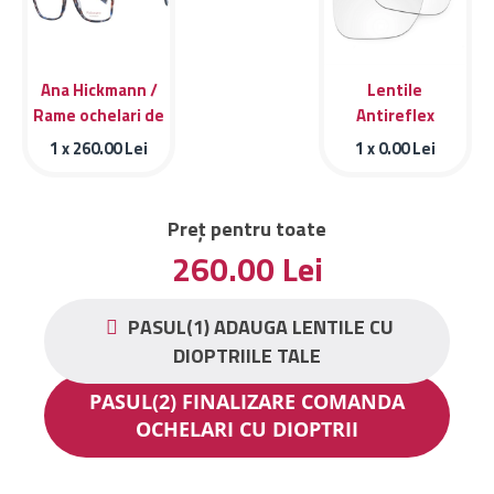
Ana Hickmann /
Lentile
Rame ochelari de
Antireflex
vedere Ana
1 x
260.00
Lei
1 x
0.00
Lei
Hickmann HI6234
G21
Preț pentru toate
260.00
Lei
PASUL(1) ADAUGA LENTILE CU
DIOPTRIILE TALE
PASUL(2) FINALIZARE COMANDA
OCHELARI CU DIOPTRII