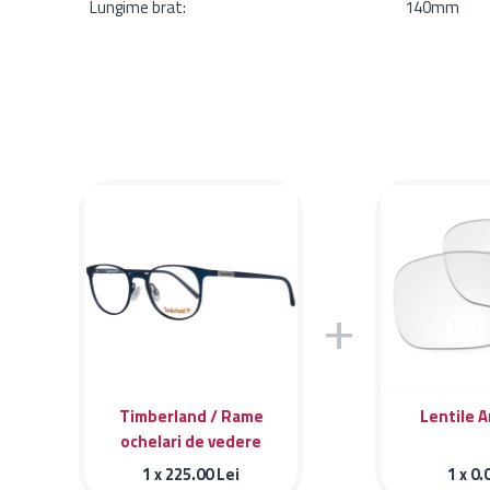
Lungime brat:
140mm
+
Timberland / Rame
Lentile A
ochelari de vedere
Timberland TB1365 091
1 x
225.00
Lei
1 x
0.