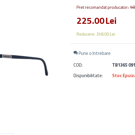
Pret recomandat producator::
58
225.00
Lei
Reducere:
358.00
Lei
Pune o întrebare
COD:
TB1365 09
Disponibilitate:
Stoc Epuiz