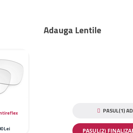
Adauga Lentile
PASUL(1) AD
ntireflex
00
Lei
PASUL(2) FINALIZ