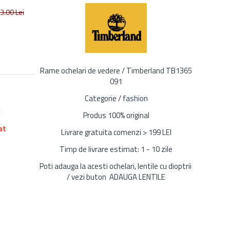
3.00
Lei
Rame ochelari de vedere / Timberland TB1365
091
Categorie / fashion
1
Produs 100% original
at
Livrare gratuita comenzi > 199 LEI
Timp de livrare estimat: 1 - 10 zile
Poti adauga la acesti ochelari, lentile cu dioptrii
/ vezi buton ADAUGA LENTILE