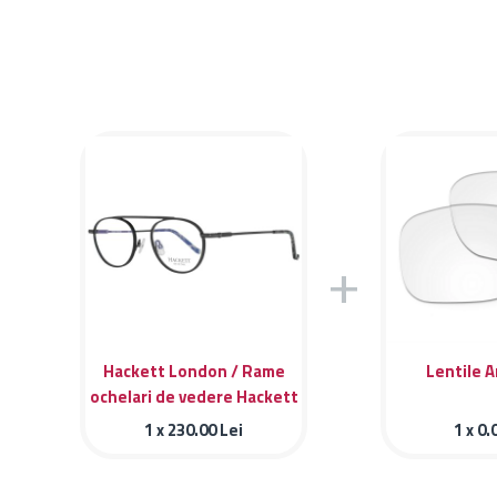
+
Hackett London / Rame
Lentile A
ochelari de vedere Hackett
Bespoke HEB221 065
1 x
230.00
Lei
1 x
0.