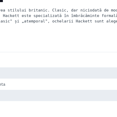
ea stilului britanic. Clasic, dar niciodată de mod
 Hackett este specializată în îmbrăcăminte formală
lasic" și „atemporal", ochelarii Hackett sunt aleg
eta