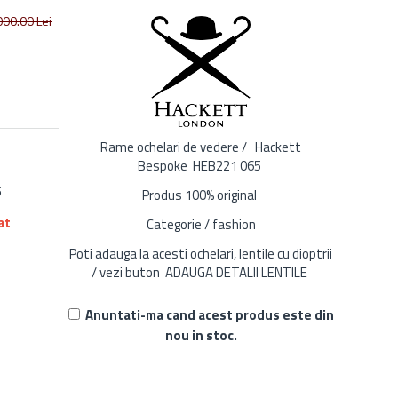
000.00
Lei
Rame ochelari de vedere / Hackett
Bespoke HEB221 065
5
Produs 100% original
at
Categorie / fashion
Poti adauga la acesti ochelari, lentile cu dioptrii
/ vezi buton ADAUGA DETALII LENTILE
Anuntati-ma cand acest produs este din
nou in stoc.