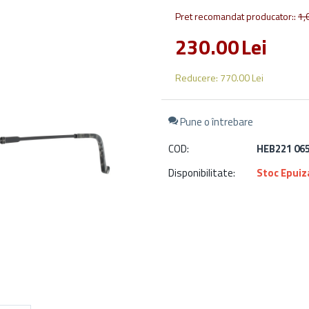
Pret recomandat producator::
1,
230.00
Lei
Reducere:
770.00
Lei
Pune o întrebare
COD:
HEB221 06
Disponibilitate:
Stoc Epuiz