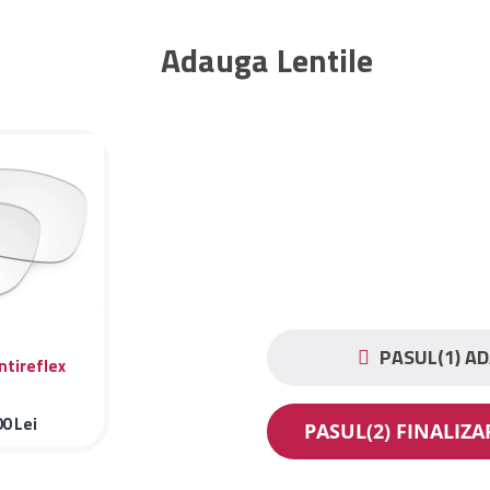
Adauga Lentile
PASUL(1) AD
ntireflex
00
Lei
PASUL(2) FINALIZ