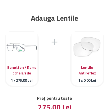
Adauga Lentile
+
Benetton / Rame
Lentile
ochelari de
Antireflex
vedere Benetton
1 x
275.00
Lei
1 x
0.00
Lei
BEO3000 925
Preț pentru toate
275.00
Lei