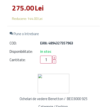
275.00
Lei
Reducere:
144.00
Lei
Pune o întrebare
COD:
EAN: 4894327357963
Disponibilitate:
in stoc
+
Cantitate:
−
Ochelari de vedere Benetton / BEO3000 925
Categorie / fashion